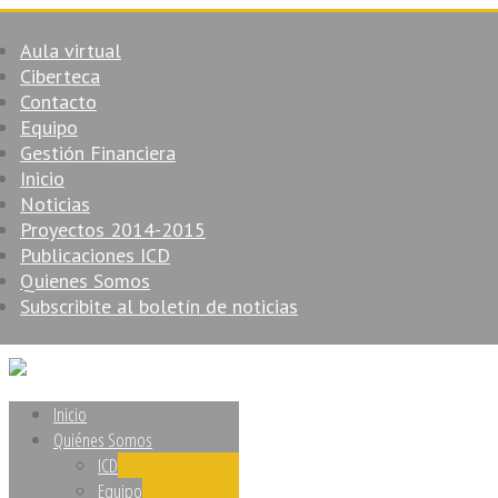
Aula virtual
Ciberteca
Contacto
Equipo
Gestión Financiera
Inicio
Noticias
Proyectos 2014-2015
Publicaciones ICD
Quienes Somos
Subscribite al boletín de noticias
Inicio
Quiénes Somos
ICD
Equipo