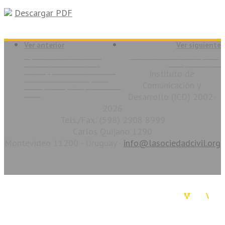
Descargar PDF
Ver anterior
Ver siguiente
Ley de donaciones con fines
La razón social de las empresas,
culturales en Chile: Historia,
1996 | Mario Roitter
hechos y perfil de una tensión no
Instituto de
resuelta entre sociedad, tercer
Comunicación y
sector y Estado, 2001 | Luis Catalán
Torres
Desarrollo (ICD) 2002-
2026
Tels./Fax: (598) 2908 8999
Carlos Quijano 1290
Montevideo 11200 - Uruguay -
info@lasociedadcivil.org
La Sociedad Civil en Línea. Copyright 2026. Todos los derechos reservados.
Diseño & Desarrollo