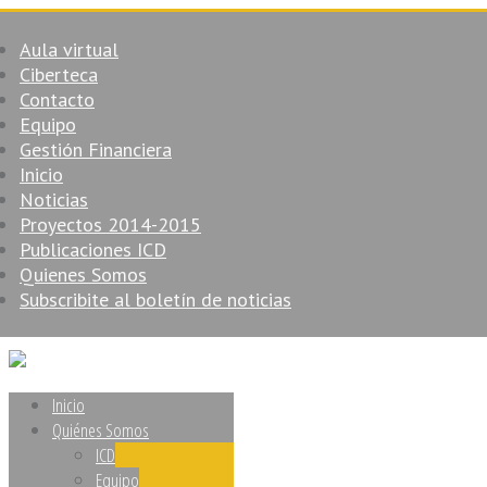
Aula virtual
Ciberteca
Contacto
Equipo
Gestión Financiera
Inicio
Noticias
Proyectos 2014-2015
Publicaciones ICD
Quienes Somos
Subscribite al boletín de noticias
Inicio
Quiénes Somos
ICD
Equipo