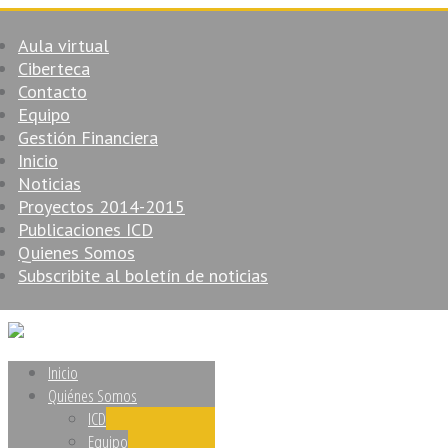
Aula virtual
Ciberteca
Contacto
Equipo
Gestión Financiera
Inicio
Noticias
Proyectos 2014-2015
Publicaciones ICD
Quienes Somos
Subscribite al boletín de noticias
Inicio
Quiénes Somos
ICD
Equipo