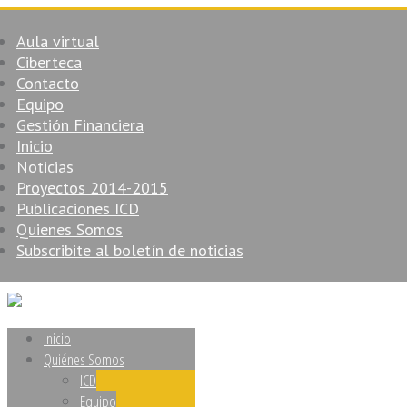
Aula virtual
Ciberteca
Contacto
Equipo
Gestión Financiera
Inicio
Noticias
Proyectos 2014-2015
Publicaciones ICD
Quienes Somos
Subscribite al boletín de noticias
Inicio
Quiénes Somos
ICD
Equipo