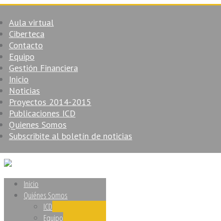
Aula virtual
Ciberteca
Contacto
Equipo
Gestión Financiera
Inicio
Noticias
Proyectos 2014-2015
Publicaciones ICD
Quienes Somos
Subscribite al boletín de noticias
Inicio
Quiénes Somos
ICD
Equipo