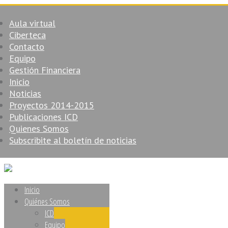
Aula virtual
Ciberteca
Contacto
Equipo
Gestión Financiera
Inicio
Noticias
Proyectos 2014-2015
Publicaciones ICD
Quienes Somos
Subscribite al boletín de noticias
Inicio
Quiénes Somos
ICD
Equipo