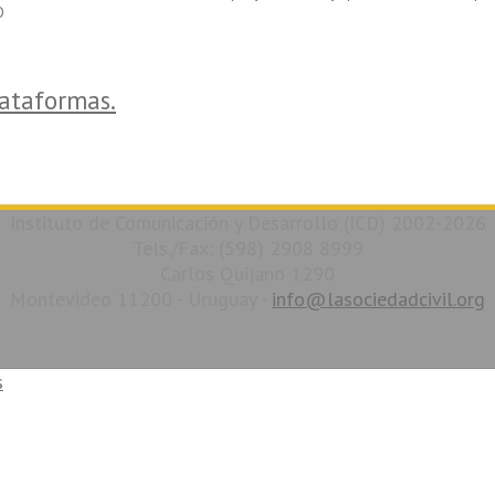
O
lataformas.
Instituto de Comunicación y Desarrollo (ICD) 2002-2026
Tels./Fax: (598) 2908 8999
Carlos Quijano 1290
Montevideo 11200 - Uruguay -
info@lasociedadcivil.org