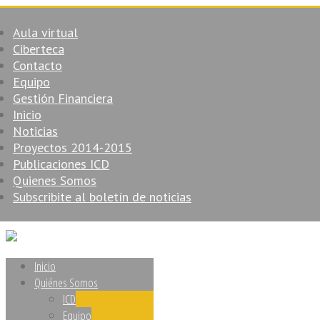
Aula virtual
Ciberteca
Contacto
Equipo
Gestión Financiera
Inicio
Noticias
Proyectos 2014-2015
Publicaciones ICD
Quienes Somos
Subscribite al boletín de noticias
Inicio
Quiénes Somos
ICD
Equipo