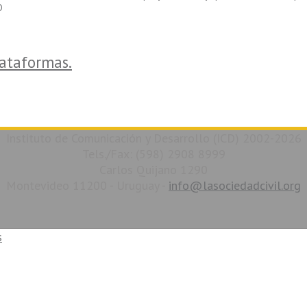
O
lataformas.
Instituto de Comunicación y Desarrollo (ICD) 2002-2026
Tels./Fax: (598) 2908 8999
Carlos Quijano 1290
Montevideo 11200 - Uruguay -
info@lasociedadcivil.org