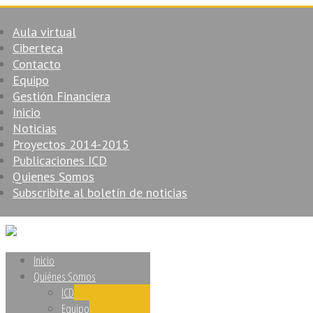
Aula virtual
Ciberteca
Contacto
Equipo
Gestión Financiera
Inicio
Noticias
Proyectos 2014-2015
Publicaciones ICD
Quienes Somos
Subscribite al boletín de noticias
Inicio
Quiénes Somos
ICD
Equipo