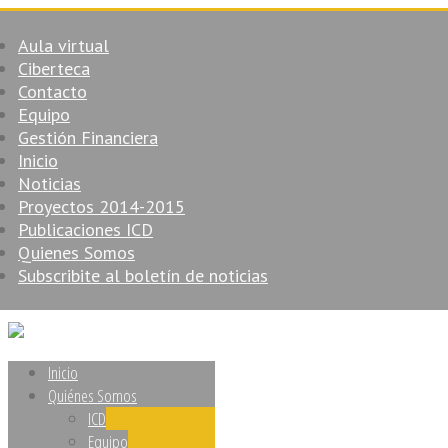
Aula virtual
Ciberteca
Contacto
Equipo
Gestión Financiera
Inicio
Noticias
Proyectos 2014-2015
Publicaciones ICD
Quienes Somos
Subscribite al boletín de noticias
Inicio
Quiénes Somos
ICD
Equipo