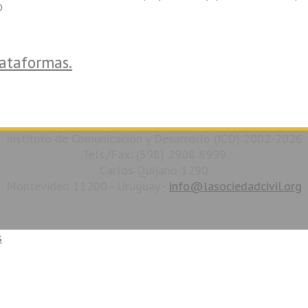
O
lataformas.
Instituto de Comunicación y Desarrollo (ICD) 2002-2026
Tels./Fax: (598) 2908 8999
Carlos Quijano 1290
Montevideo 11200 - Uruguay -
info@lasociedadcivil.org