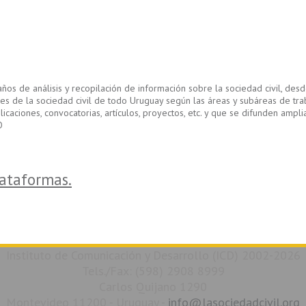
s de análisis y recopilación de información sobre la sociedad civil, des
iones de la sociedad civil de todo Uruguay según las áreas y subáreas de tr
ciones, convocatorias, artículos, proyectos, etc. y que se difunden ampliam
O
lataformas.
Instituto de Comunicación y Desarrollo (ICD) 2002-2026
Tels./Fax: (598) 2908 8999
Carlos Quijano 1290
Montevideo 11200 - Uruguay -
info@lasociedadcivil.org