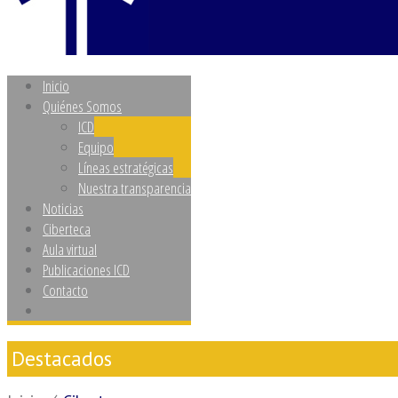
Inicio
Quiénes Somos
ICD
Equipo
Líneas estratégicas
Nuestra transparencia
Noticias
Ciberteca
Aula virtual
Publicaciones ICD
Contacto
Destacados