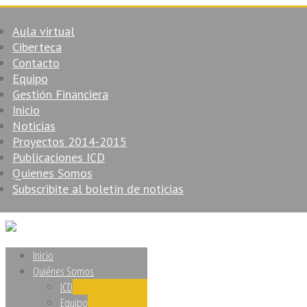
Aula virtual
Ciberteca
Contacto
Equipo
Gestión Financiera
Inicio
Noticias
Proyectos 2014-2015
Publicaciones ICD
Quienes Somos
Subscribite al boletín de noticias
Inicio
Quiénes Somos
ICD
Equipo