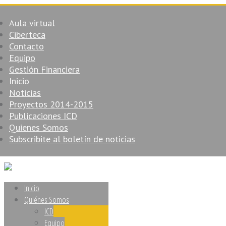
Aula virtual
Ciberteca
Contacto
Equipo
Gestión Financiera
Inicio
Noticias
Proyectos 2014-2015
Publicaciones ICD
Quienes Somos
Subscribite al boletín de noticias
Inicio
Quiénes Somos
ICD
Equipo