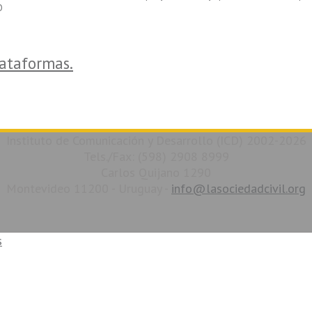
O
lataformas.
Instituto de Comunicación y Desarrollo (ICD) 2002-2026
Tels./Fax: (598) 2908 8999
Carlos Quijano 1290
Montevideo 11200 - Uruguay -
info@lasociedadcivil.org