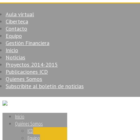
Aula virtual
Ciberteca
Contacto
Equipo
Gestión Financiera
Inicio
Noticias
Proyectos 2014-2015
Publicaciones ICD
Quienes Somos
Subscribite al boletín de noticias
Inicio
Quiénes Somos
ICD
Equipo