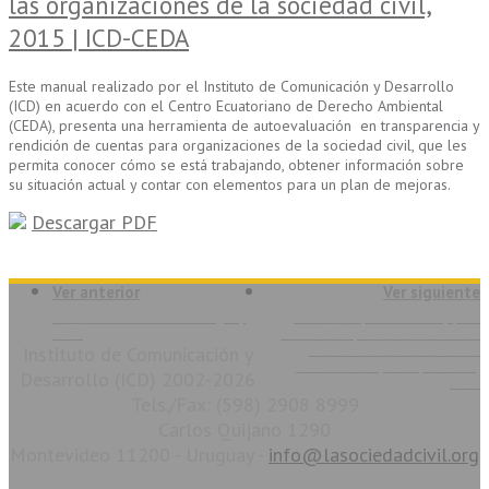
las organizaciones de la sociedad civil,
2015 | ICD-CEDA
Este manual realizado por el Instituto de Comunicación y Desarrollo
(ICD) en acuerdo con el Centro Ecuatoriano de Derecho Ambiental
(CEDA), presenta una herramienta de autoevaluación en transparencia y
rendición de cuentas para organizaciones de la sociedad civil, que les
permita conocer cómo se está trabajando, obtener información sobre
su situación actual y contar con elementos para un plan de mejoras.
Descargar PDF
Ver anterior
Ver siguiente
Informe Rendir Cuentas Uruguay
Un camino para avanzar y para
2016
crecer. Guía para el desarrollo de
Instituto de Comunicación y
Alianzas Colaborativas en la
Sociedad Civil, 2015 |CEDA-ICD,
Desarrollo (ICD) 2002-2026
2015
Tels./Fax: (598) 2908 8999
Carlos Quijano 1290
Montevideo 11200 - Uruguay -
info@lasociedadcivil.org