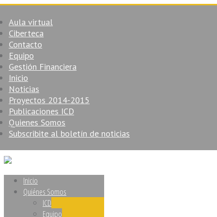
Aula virtual
Ciberteca
Contacto
Equipo
Gestión Financiera
Inicio
Noticias
Proyectos 2014-2015
Publicaciones ICD
Quienes Somos
Subscribite al boletín de noticias
Inicio
Quiénes Somos
ICD
Equipo