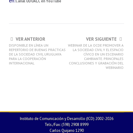
en:
Canal UDUALC en YouTube
VER ANTERIOR
VER SIGUIENTE
DISPONIBLE EN LÍNEA UN
WEBINAR DE LA OCDE PROMOVER A
REPERTORIO DE BUENAS PRÁCTICAS
LA SOCIEDAD CIVIL Y EL ESPACIO
DE LA SOCIEDAD CIVIL URUGUAYA
CÍVICO EN UN ESCENARIO
PARA LA COOPERACIÓN
CAMBIANTE. PRINCIPALES
INTERNACIONAL
CONCLUSIONES Y GRABACIÓN DEL
WEBINARIO
Instituto de Comunicación y Desarrollo (ICD) 2002-2026
Tels./Fax: (598) 2908 8999
Carlos Quijano 1290