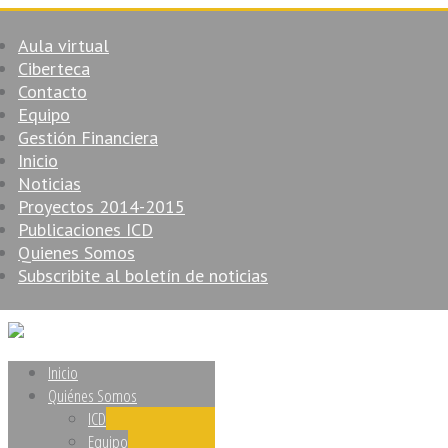
Aula virtual
Ciberteca
Contacto
Equipo
Gestión Financiera
Inicio
Noticias
Proyectos 2014-2015
Publicaciones ICD
Quienes Somos
Subscribite al boletín de noticias
Inicio
Quiénes Somos
ICD
Equipo