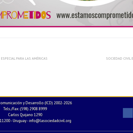
 ESPECIAL PARA LAS AMÉRICAS
SOCIEDAD CIVIL
 Comunicación y Desarrollo (ICD) 2002-2026
Tels./Fax: (598) 2908 8999
Carlos Quijano 1290
11200 - Uruguay -
info@lasociedadcivil.org