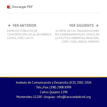
Descargar PDF
VER ANTERIOR
VER SIGUIENTE
ESPACIOS PÚBLICOS DE
EL PAPEL DE LAS ORGANIZACIONES
CONCERTACIÓN LOCAL EN AMÉRICA
NO GUBERNAMENTALES (ONGS) EN
LATINA, 2005 | AA.VV
LA POLÍTICA AMBIENTAL MEXICANA,
2005 | SAÚL VARGAS PAREDES
Instituto de Comunicación y Desarrollo (ICD) 2002-2026
Tels./Fax: (598) 2908 8999
Carlos Quijano 1290
Montevideo 11200 - Uruguay -
info@lasociedadcivil.org