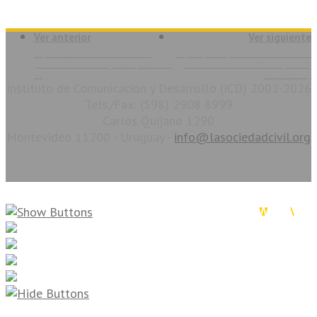
Ver anterior
Ver siguiente
Ley de Fundaciones de interés
Ley de participación ciudadana del
privado de Panamá, 1995 | Texto de
Distrito Federal de México, 1998 |
Ley
Texto de Ley
Instituto de Comunicación y Desarrollo (ICD) 2002-2026
Tels./Fax: (598) 2908 8999
Carlos Quijano 1290
Montevideo 11200 - Uruguay -
info@lasociedadcivil.org
La Sociedad Civil en Línea. Copyright 2026. Todos los derechos reservados.
Diseño & Desarrollo