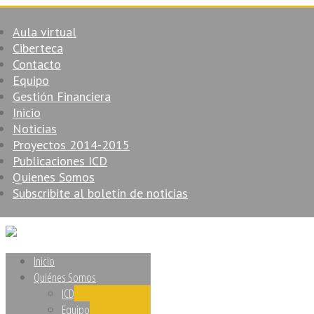
Aula virtual
Ciberteca
Contacto
Equipo
Gestión Financiera
Inicio
Noticias
Proyectos 2014-2015
Publicaciones ICD
Quienes Somos
Subscribite al boletín de noticias
Inicio
Quiénes Somos
ICD
Equipo