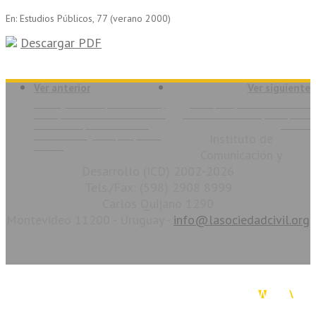
En: Estudios Públicos, 77 (verano 2000)
Descargar PDF
Ver anterior
Ver siguiente
Building Citizenship and Voluntary
Participatory Methods Toolkit: a
Participation in Mexico: Social and
practitioner’s manual, 2003 | Nikki
Economic Implications from a
Slocum
National Study, 2004 | Jacqueline
Instituto de
Butcher
Comunicación y
Desarrollo (ICD) 2002-2026
Tels./Fax: (598) 2908 8999
Carlos Quijano 1290
Montevideo 11200 - Uruguay -
info@lasociedadcivil.org
La Sociedad Civil en Línea. Copyright 2026. Todos los derechos reservados.
Diseño & Desarrollo