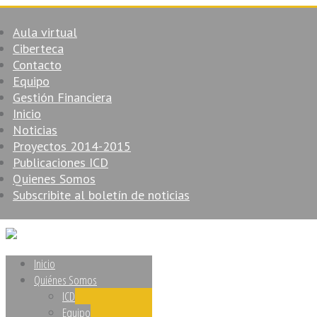
Aula virtual
Ciberteca
Contacto
Equipo
Gestión Financiera
Inicio
Noticias
Proyectos 2014-2015
Publicaciones ICD
Quienes Somos
Subscribite al boletín de noticias
Inicio
Quiénes Somos
ICD
Equipo