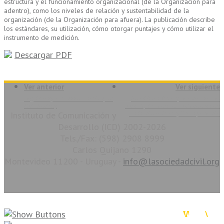
estructura y el funcionamiento organizacional (de la Organización para
adentro), como los niveles de relación y sustentabilidad de la
organización (de la Organización para afuera). La publicación describe
los estándares, su utilización, cómo otorgar puntajes y cómo utilizar el
instrumento de medición.
Descargar PDF
Ver anterior
Ver siguiente
Legitimacy and Accountability of
Son 49 las ONG que alcanzan el
Civil Society
nivel óptimo de los Indicadores de
Instituto de Comunicación y
Institucionalidad y Transparencia
Desarrollo (ICD) 2002-2026
Tels./Fax: (598) 2908 8999
Carlos Quijano 1290
Montevideo 11200 - Uruguay -
info@lasociedadcivil.org
La Sociedad Civil en Línea. Copyright 2026. Todos los derechos reservados.
Diseño & Desarrollo