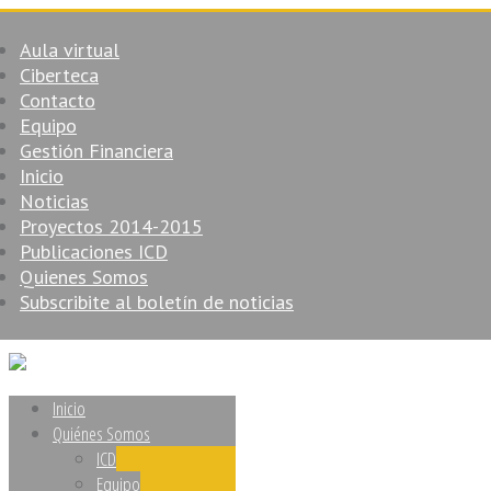
Aula virtual
Ciberteca
Contacto
Equipo
Gestión Financiera
Inicio
Noticias
Proyectos 2014-2015
Publicaciones ICD
Quienes Somos
Subscribite al boletín de noticias
Inicio
Quiénes Somos
ICD
Equipo