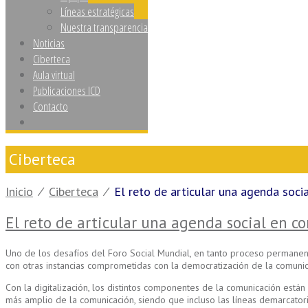
Líneas estratégicas
Nuestra transparencia
Noticias
Ciberteca
Aula virtual
Publicaciones ICD
Contacto
Ciberteca
Inicio
⁄
Ciberteca
⁄
El reto de articular una agenda soci
El reto de articular una agenda social en c
Uno de los desafíos del Foro Social Mundial, en tanto proceso permanent
con otras instancias comprometidas con la democratización de la comuni
Con la digitalización, los distintos componentes de la comunicación están
más amplio de la comunicación, siendo que incluso las líneas demarcatoria