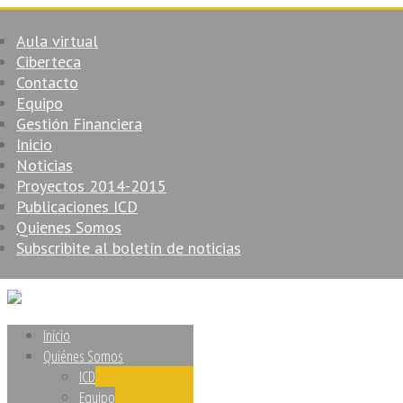
Aula virtual
Ciberteca
Contacto
Equipo
Gestión Financiera
Inicio
Noticias
Proyectos 2014-2015
Publicaciones ICD
Quienes Somos
Subscribite al boletín de noticias
Inicio
Quiénes Somos
ICD
Equipo