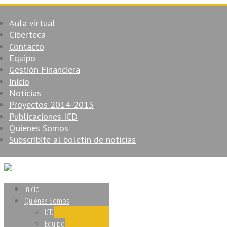
Aula virtual
Ciberteca
Contacto
Equipo
Gestión Financiera
Inicio
Noticias
Proyectos 2014-2015
Publicaciones ICD
Quienes Somos
Subscribite al boletín de noticias
Inicio
Quiénes Somos
ICD
Equipo