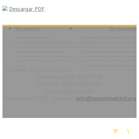
Descargar PDF
Ver anterior
Ver siguiente
El rol de las alianzas
Democratização da Produção de
intersectoriales en la creación de
Conhecimento sobre Terceiro Setor:
negocios inclusivos con la base de
uma análise a partir perspectivas e
la pirámide. Un análisis de la
contradições das relações entre
experiencia uruguaya mediante el
universidades e ONGs, Júnia de
estudio de casos, Oscar Licandro,
Fátima do Carmo Guerra; Armindo
Uruguay
dos Santos de Sousa Teodósio,
Instituto de Comunicación y
Brasil
Desarrollo (ICD) 2002-2026
Tels./Fax: (598) 2908 8999
Carlos Quijano 1290
Montevideo 11200 - Uruguay -
info@lasociedadcivil.org
La Sociedad Civil en Línea. Copyright 2026. Todos los derechos reservados.
Diseño & Desarrollo