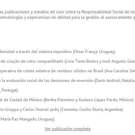
as, publicaciones y estudios de caso sobre la Responsabilidad Social de las
odologías y experiencias de utilidad para la gestión, el asesoramiento y 
obesidad a través del sistema impositivo (Omar França, Uruguay)
de criação de valor compartilhado (Livia Tiemi Bastos y José Augusto Giesbr
ativa de coleta seletiva de resíduos sólidos no Brasil (Ana Carolina Simõ
a evaluación social de las decisiones de inversión (Darío Andrioli, Natali
 Portugal)
ural de Ciudad de México (Bertha Palomino y Gustavo López Pardo, México)
o Groppa y Carlos Hoevel (eds) (Comenta: Cecilia Sturla, Argentina)
 y María Paz Mangado, Uruguay).
Ver publicación completa