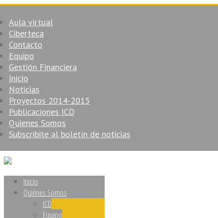
Aula virtual
Ciberteca
Contacto
Equipo
Gestión Financiera
Inicio
Noticias
Proyectos 2014-2015
Publicaciones ICD
Quienes Somos
Subscribite al boletín de noticias
Inicio
Quiénes Somos
ICD
Equipo