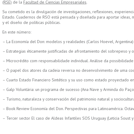
(RSE)
de la
Facultad de Ciencias Empresariales
.
Su cometido es la divulgación de investigaciones, reflexiones, experienci
Estado. Cuadernos de RSO está pensada y diseñada para aportar ideas, met
y el diseño de políticas públicas.
En este número:
– La Economía del Don: modelos y realidades (Carlos Hoevel, Argentina)
– Estrategias éticamente justificadas de afrontamiento del sobrepeso y 
– Microcrédito com responsabilidade individual. Análise da possibilidade 
– O papel dos atores da cadeia reversa no desenvolvimento de uma cooper
– Cuarto Estado Financiero Sintético y su uso como estado proyectado en l
– Galp Voluntária: un programa de sucesso (Ana Nave y Arminda do Paço,
– Turismo, naturaleza y conservación del patrimonio natural y sociocult
– Book Review Economía del Don. Perspectivas para Latinoamérica. Octavi
– Tercer sector El caso de Aldeas Infantiles SOS Uruguay (Leticia Soust