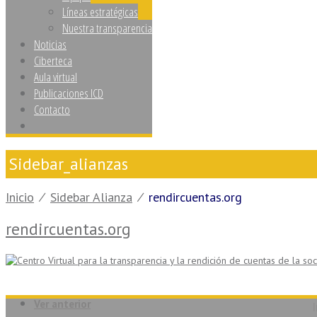
Líneas estratégicas
Nuestra transparencia
Noticias
Ciberteca
Aula virtual
Publicaciones ICD
Contacto
Sidebar_alianzas
Inicio
⁄
Sidebar Alianza
⁄
rendircuentas.org
rendircuentas.org
Ver anterior