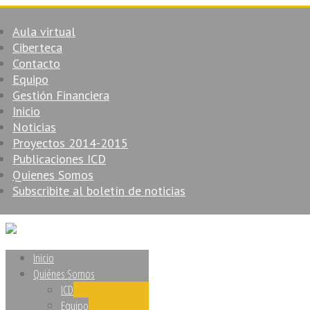
Aula virtual
Ciberteca
Contacto
Equipo
Gestión Financiera
Inicio
Noticias
Proyectos 2014-2015
Publicaciones ICD
Quienes Somos
Subscribite al boletín de noticias
Inicio
Quiénes Somos
ICD
Equipo