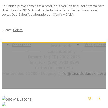
La Unidad prevé comenzar a producir la versión final del sistema para
diciembre de 2015. Actualmente la única herramienta similar es el
portal Qué Sabes?, elaborado por CAinfo y DATA.
Fuente:
CAinfo
Ver anterior
Ver siguiente
Instituto de
Un mundo que cuenta
Comunicación y
Se sancionó la ley
Desarrollo (ICD) 2002-2026
Tels./Fax: (598) 2908 8999
Carlos Quijano 1290
Montevideo 11200 - Uruguay -
info@lasociedadcivil.org
La Sociedad Civil en Línea. Copyright 2026. Todos los derechos reservados.
Diseño & Desarrollo