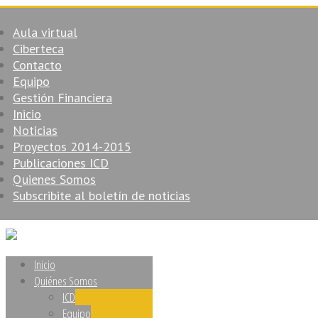
Aula virtual
Ciberteca
Contacto
Equipo
Gestión Financiera
Inicio
Noticias
Proyectos 2014-2015
Publicaciones ICD
Quienes Somos
Subscribite al boletín de noticias
Inicio
Quiénes Somos
ICD
Equipo