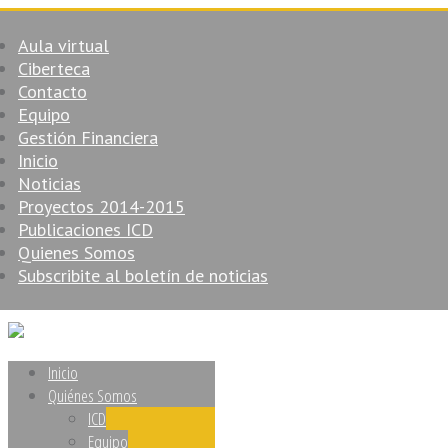
Aula virtual
Ciberteca
Contacto
Equipo
Gestión Financiera
Inicio
Noticias
Proyectos 2014-2015
Publicaciones ICD
Quienes Somos
Subscribite al boletín de noticias
Inicio
Quiénes Somos
ICD
Equipo