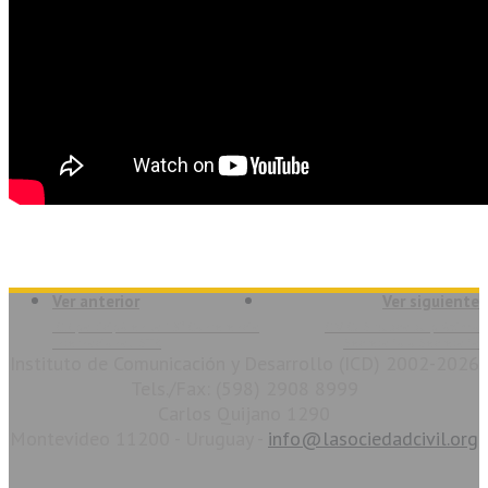
Ver anterior
Ver siguiente
ICD participó en la 13º Conferencia
CIVICUS busca su próximo
Internacional ISTR
Secretario o Secretaria
Instituto de Comunicación y Desarrollo (ICD) 2002-2026
Tels./Fax: (598) 2908 8999
Carlos Quijano 1290
Montevideo 11200 - Uruguay -
info@lasociedadcivil.org